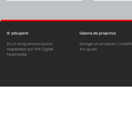
© 3dsuperb
Galeria de projectos
Es un programa exclusivo
Escoge un proyecto y modifí
respaldado por IMK Digital
a tu gusto.
Multimedia.