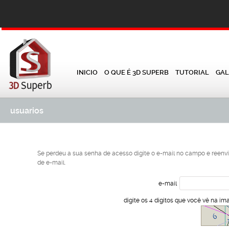
INICIO
O QUE É 3D SUPERB
TUTORIAL
GAL
usuarios
Se perdeu a sua senha de acesso digite o e-mail no campo e reenv
de e-mail.
e-mail
digite os 4 dígitos que você vê na i