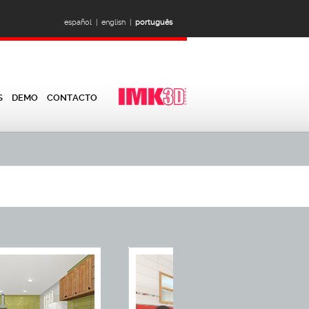
español |
english |
português
S
DEMO
CONTACTO