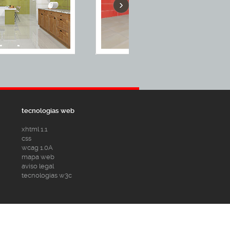
›
tecnologias web
xhtml 1.1
css
wcag 1.0A
mapa web
aviso legal
tecnologias w3c