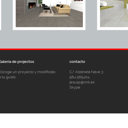
Galeria de projectos
contacto
Escoge un proyecto y modifícalo
C/ Atzaneta Nave 3
a tu gusto.
964 565404
jesusp@imk.es
Skype