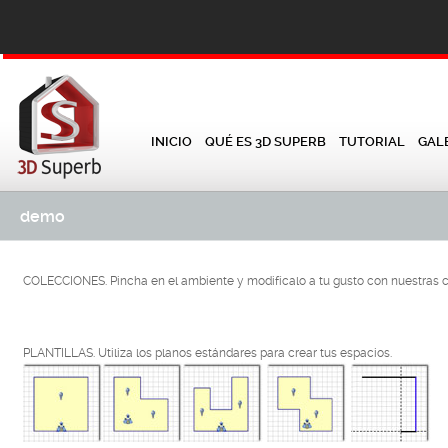
INICIO
QUÉ ES 3D SUPERB
TUTORIAL
GAL
demo
COLECCIONES. Pincha en el ambiente y modifícalo a tu gusto con nuestras 
PLANTILLAS. Utiliza los planos estándares para crear tus espacios.