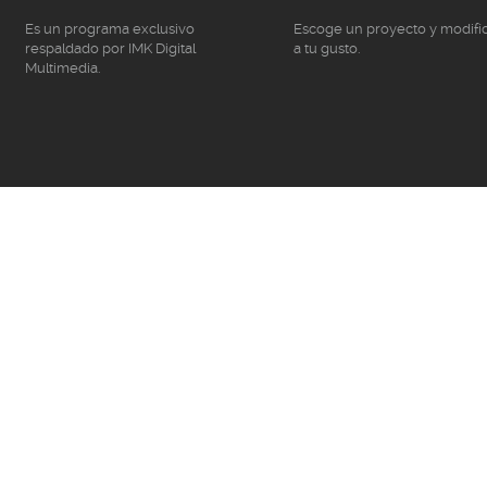
Es un programa exclusivo
Escoge un proyecto y modifí
respaldado por IMK Digital
a tu gusto.
Multimedia.