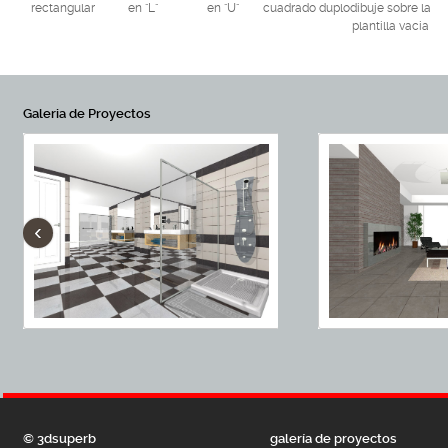
rectangular
en "L"
en "U"
cuadrado duplo
dibuje sobre la
plantilla vacia
Galeria de Proyectos
‹
© 3dsuperb
galería de proyectos