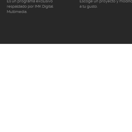
Es un programa exclusivo
Escoge un proyecto y modifí
respaldado por IMK Digital
a tu gusto.
Multimedia.