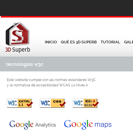
INICIO
QUÉ ES 3D SUPERB
TUTORIAL
GAL
tecnologías w3c
Este website cumple con las normas estandares W3C
y la normativa de accesibilidad WCAG 1.0 Nivel A