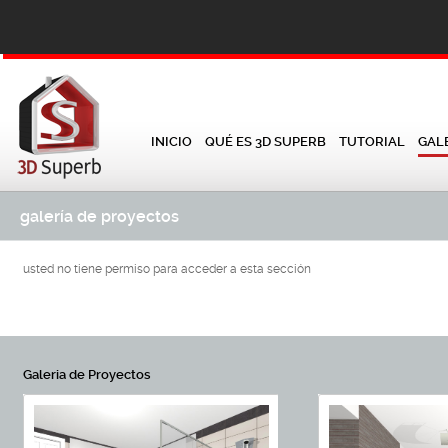
INICIO
QUÉ ES 3D SUPERB
TUTORIAL
GAL
galería de proyectos
usted no tiene permiso para acceder a esta sección
Galeria de Proyectos