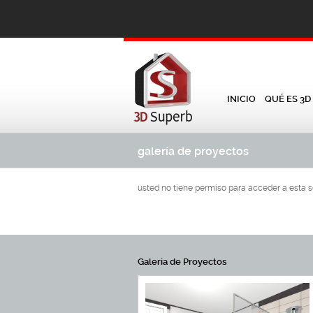
INICIO
QUÉ ES 3D
galería de proyectos
usted no tiene permiso para acceder a esta 
Galeria de Proyectos