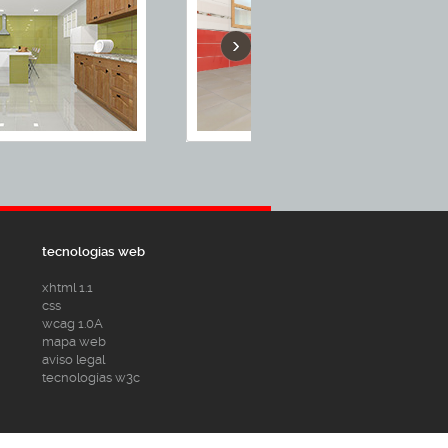
›
tecnologias web
xhtml 1.1
css
wcag 1.0A
mapa web
aviso legal
tecnologías w3c