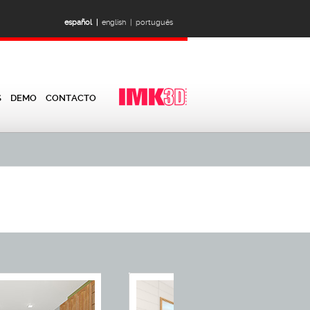
español |
english |
português
S
DEMO
CONTACTO