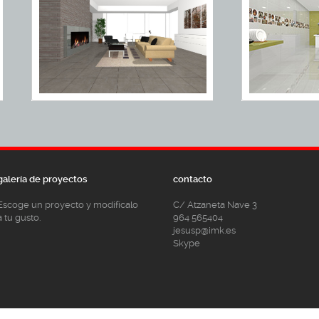
galería de proyectos
contacto
Escoge un proyecto y modifícalo
C/ Atzaneta Nave 3
a tu gusto.
964 565404
jesusp@imk.es
Skype