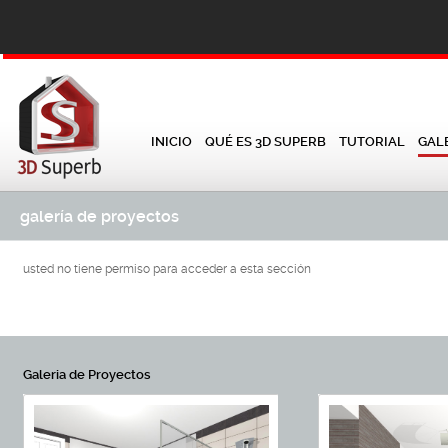
INICIO
QUÉ ES 3D SUPERB
TUTORIAL
GAL
galería de proyectos
usted no tiene permiso para acceder a esta sección
Galeria de Proyectos