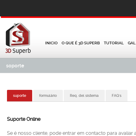
INICIO
O QUE É 3D SUPERB
TUTORIAL
GAL
soporte
suporte
formulário
Req. del sistema
FAQ's
Suporte Online
Se é nosso cliente, pode entrar em contacto para avaliar 