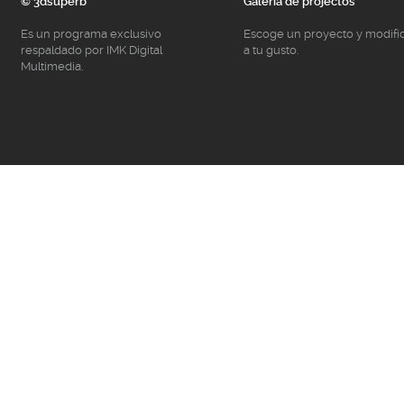
© 3dsuperb
Galeria de projectos
Es un programa exclusivo
Escoge un proyecto y modifí
respaldado por IMK Digital
a tu gusto.
Multimedia.