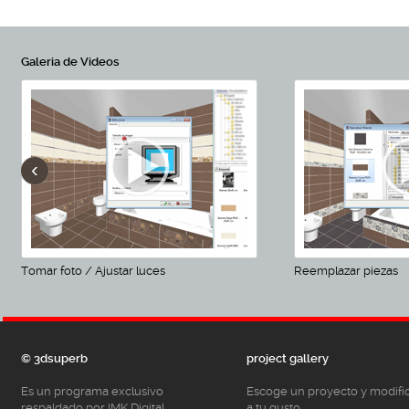
Galeria de Videos
‹
Tomar foto / Ajustar luces
Reemplazar piezas
© 3dsuperb
project gallery
Es un programa exclusivo
Escoge un proyecto y modifí
respaldado por IMK Digital
a tu gusto.