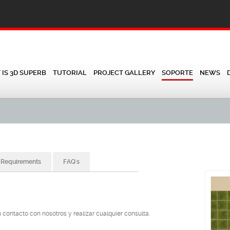
IS 3D SUPERB
TUTORIAL
PROJECT GALLERY
SOPORTE
NEWS
 Requirements
FAQ's
 contacto con nosotros y realizar cualquier consulta.