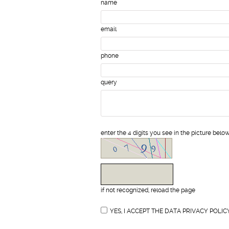
name
email
phone
query
enter the 4 digits you see in the picture below
if not recognized, reload the page
YES, I ACCEPT THE DATA PRIVACY POLIC