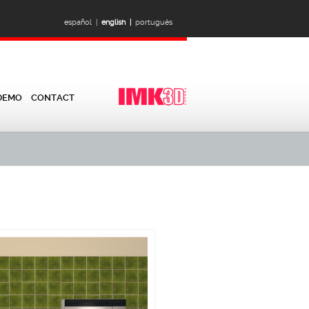
español |
english |
português
DEMO
CONTACT