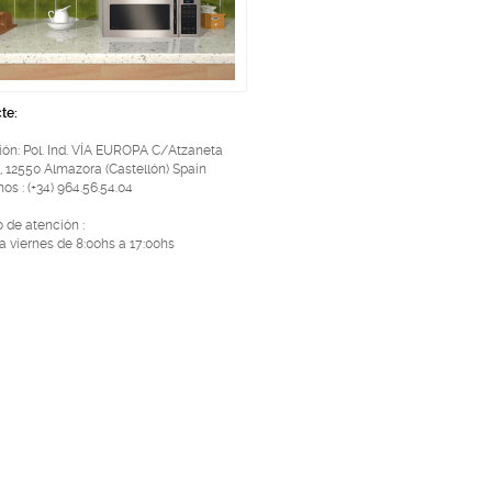
te:
ión: Pol. Ind. VÍA EUROPA C/Atzaneta
, 12550 Almazora (Castellón) Spain
os : (+34) 964.56.54.04
o de atención :
a viernes de 8:00hs a 17:00hs