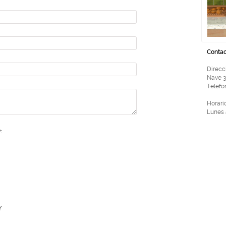
Contac
Direcc
Nave 3
Teléfon
Horari
Lunes 
:
Y