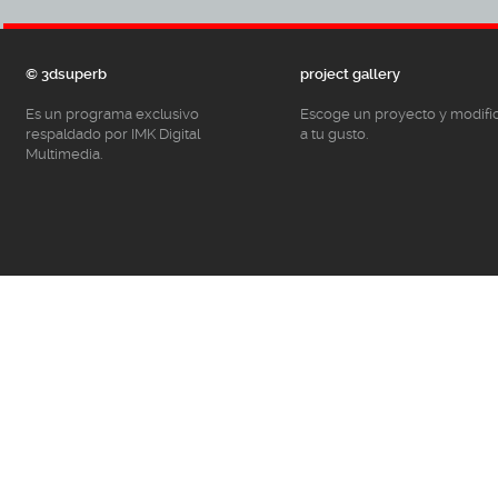
© 3dsuperb
project gallery
Es un programa exclusivo
Escoge un proyecto y modifí
respaldado por IMK Digital
a tu gusto.
Multimedia.